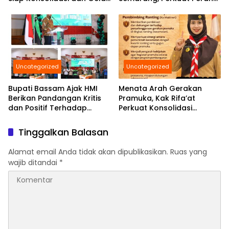
Pelantikan di Bulan
Pers Daerah di Tingkat
Ramadhan
Nasional
Uncategorized
Uncategorized
Bupati Bassam Ajak HMI
Menata Arah Gerakan
Berikan Pandangan Kritis
Pramuka, Kak Rifa’at
dan Positif Terhadap
Perkuat Konsolidasi
Berbagai Persoalan
Kwarcab Hal-Sel Hingga
Daerah Yang Di Hadapi
Seluruh Kecamatan
Tinggalkan Balasan
Bersama
Alamat email Anda tidak akan dipublikasikan.
Ruas yang
wajib ditandai
*