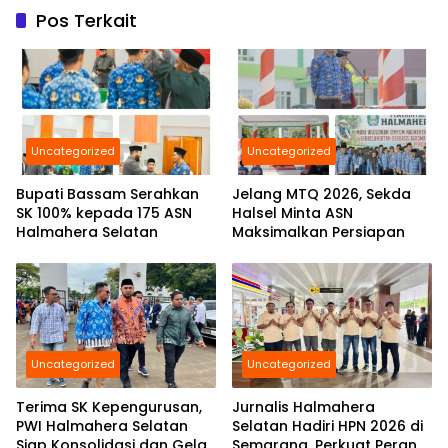
Pos Terkait
Uncategorized
Uncategorized
Bupati Bassam Serahkan
Jelang MTQ 2026, Sekda
SK 100% kepada 175 ASN
Halsel Minta ASN
Halmahera Selatan
Maksimalkan Persiapan
Uncategorized
Uncategorized
Terima SK Kepengurusan,
Jurnalis Halmahera
PWI Halmahera Selatan
Selatan Hadiri HPN 2026 di
Siap Konsolidasi dan Gelar
Semarang, Perkuat Peran