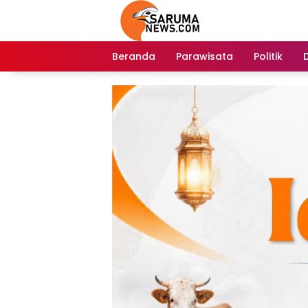
Langsung
ke
konten
Beranda
Parawisata
Politik