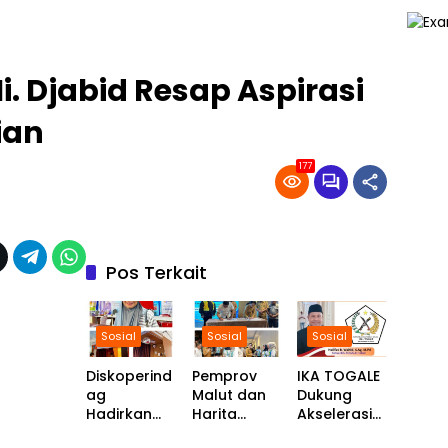
. Djabid Resap Aspirasi
ian
177
Pos Terkait
Sosial
Sosial
Sosial
Diskoperind
Pemprov
IKA TOGALE
ag
Malut dan
Dukung
Hadirkan
Harita
Akselerasi
Pemerintahan
Sosial
Sosial
Photobooth
Nickel
Pembangun