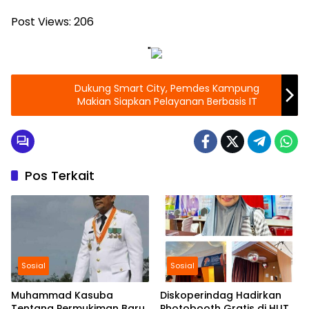
Post Views:
206
"
Dukung Smart City, Pemdes Kampung
Makian Siapkan Pelayanan Berbasis IT
Pos Terkait
Sosial
Sosial
Muhammad Kasuba
Diskoperindag Hadirkan
Tentang Permukiman Baru
Photobooth Gratis di HUT