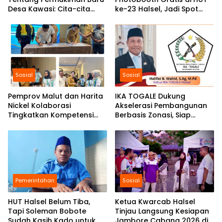
Desa Kawasi: Cita-cita
ke-23 Halsel, Jadi Spot
Awal Pemerintah Daerah
Favorit Generasi Z
Sosial
Sosial
Pemprov Malut dan Harita
IKA TOGALE Dukung
Nickel Kolaborasi
Akselerasi Pembangunan
Tingkatkan Kompetensi
Berbasis Zonasi, Siap
dan Peluang Kerja
Sukseskan HUT Ke-23
Generasi Muda Malut
Halmahera Selatan
Pemerintahan
Sosial
HUT Halsel Belum Tiba,
Ketua Kwarcab Halsel
Tapi Soleman Bobote
Tinjau Langsung Kesiapan
Sudah Kasih Kado untuk
Jambore Cabang 2026 di