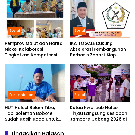
Sosial
Sosial
Pemprov Malut dan Harita
IKA TOGALE Dukung
Nickel Kolaborasi
Akselerasi Pembangunan
Tingkatkan Kompetensi
Berbasis Zonasi, Siap
dan Peluang Kerja
Sukseskan HUT Ke-23
Generasi Muda Malut
Halmahera Selatan
Pemerintahan
Sosial
HUT Halsel Belum Tiba,
Ketua Kwarcab Halsel
Tapi Soleman Bobote
Tinjau Langsung Kesiapan
Sudah Kasih Kado untuk
Jambore Cabang 2026 di
Daerah
Bumi Perkemahan Oma Moi
Tinggalkan Balasan