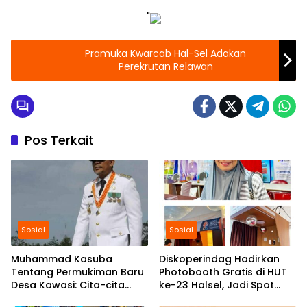
"
Pramuka Kwarcab Hal-Sel Adakan
Perekrutan Relawan
Pos Terkait
Sosial
Sosial
Muhammad Kasuba
Diskoperindag Hadirkan
Tentang Permukiman Baru
Photobooth Gratis di HUT
Desa Kawasi: Cita-cita
ke-23 Halsel, Jadi Spot
Awal Pemerintah Daerah
Favorit Generasi Z