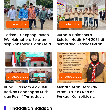
Uncategorized
Uncategorized
Terima SK Kepengurusan,
Jurnalis Halmahera
PWI Halmahera Selatan
Selatan Hadiri HPN 2026 di
Siap Konsolidasi dan Gelar
Semarang, Perkuat Peran
Pelantikan di Bulan
Pers Daerah di Tingkat
Ramadhan
Nasional
Uncategorized
Uncategorized
Bupati Bassam Ajak HMI
Menata Arah Gerakan
Berikan Pandangan Kritis
Pramuka, Kak Rifa’at
dan Positif Terhadap
Perkuat Konsolidasi
Berbagai Persoalan
Kwarcab Hal-Sel Hingga
Daerah Yang Di Hadapi
Seluruh Kecamatan
Tinggalkan Balasan