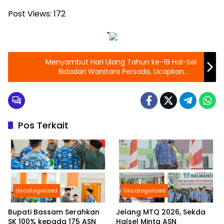
Post Views:
172
"
Menyambut Hari Ulang Tahun ke-19 Hal-Sel
Bidadari Wanitara Persada, Ucapkan
Selamat
Pos Terkait
Uncategorized
Uncategorized
Bupati Bassam Serahkan
Jelang MTQ 2026, Sekda
SK 100% kepada 175 ASN
Halsel Minta ASN