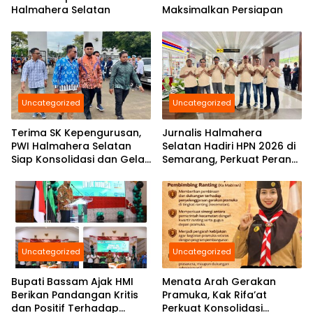
Halmahera Selatan
Maksimalkan Persiapan
Uncategorized
Uncategorized
Terima SK Kepengurusan,
Jurnalis Halmahera
PWI Halmahera Selatan
Selatan Hadiri HPN 2026 di
Siap Konsolidasi dan Gelar
Semarang, Perkuat Peran
Pelantikan di Bulan
Pers Daerah di Tingkat
Ramadhan
Nasional
Uncategorized
Uncategorized
Bupati Bassam Ajak HMI
Menata Arah Gerakan
Berikan Pandangan Kritis
Pramuka, Kak Rifa’at
dan Positif Terhadap
Perkuat Konsolidasi