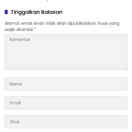
Berbagai Persoalan
Kwarcab Hal-Sel Hingga
Daerah Yang Di Hadapi
Seluruh Kecamatan
Tinggalkan Balasan
Bersama
Alamat email Anda tidak akan dipublikasikan.
Ruas yang
wajib ditandai
*