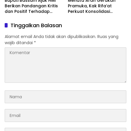
Bupati Bassam Ajak HMI
Menata Arah Gerakan
Berikan Pandangan Kritis
Pramuka, Kak Rifa’at
dan Positif Terhadap
Perkuat Konsolidasi
Berbagai Persoalan
Kwarcab Hal-Sel Hingga
Daerah Yang Di Hadapi
Seluruh Kecamatan
Tinggalkan Balasan
Bersama
Alamat email Anda tidak akan dipublikasikan.
Ruas yang
wajib ditandai
*