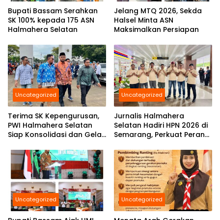
Bupati Bassam Serahkan
Jelang MTQ 2026, Sekda
SK 100% kepada 175 ASN
Halsel Minta ASN
Halmahera Selatan
Maksimalkan Persiapan
Uncategorized
Uncategorized
Terima SK Kepengurusan,
Jurnalis Halmahera
PWI Halmahera Selatan
Selatan Hadiri HPN 2026 di
Siap Konsolidasi dan Gelar
Semarang, Perkuat Peran
Pelantikan di Bulan
Pers Daerah di Tingkat
Ramadhan
Nasional
Uncategorized
Uncategorized