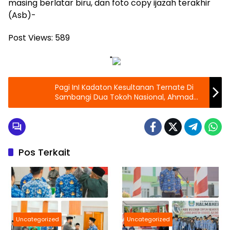
masing berlatar biru, dan foto copy ijazah terakhir
(Asb)-
Post Views:
589
"
Pagi InI Kadaton Kesultanan Ternate Di
Sambangi Dua Tokoh Nasional, Ahmad
Syaikhu & Muhammad Kasuba
Pos Terkait
Uncategorized
Uncategorized