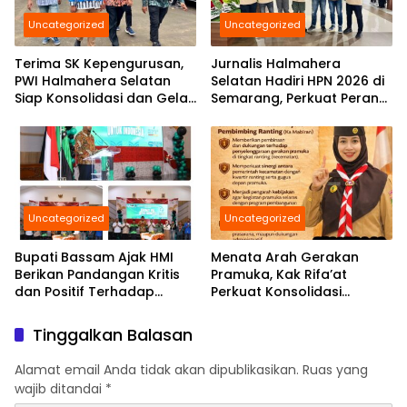
Uncategorized
Uncategorized
Terima SK Kepengurusan,
Jurnalis Halmahera
PWI Halmahera Selatan
Selatan Hadiri HPN 2026 di
Siap Konsolidasi dan Gelar
Semarang, Perkuat Peran
Pelantikan di Bulan
Pers Daerah di Tingkat
Ramadhan
Nasional
Uncategorized
Uncategorized
Bupati Bassam Ajak HMI
Menata Arah Gerakan
Berikan Pandangan Kritis
Pramuka, Kak Rifa’at
dan Positif Terhadap
Perkuat Konsolidasi
Berbagai Persoalan
Kwarcab Hal-Sel Hingga
Daerah Yang Di Hadapi
Seluruh Kecamatan
Tinggalkan Balasan
Bersama
Alamat email Anda tidak akan dipublikasikan.
Ruas yang
wajib ditandai
*