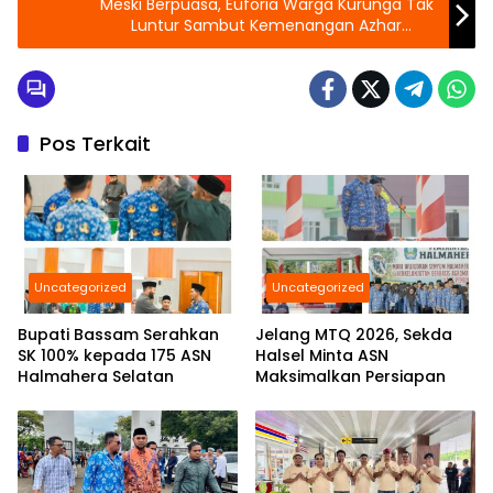
Meski Berpuasa, Euforia Warga Kurunga Tak
Luntur Sambut Kemenangan Azhar
Samiuddin .
Pos Terkait
Uncategorized
Uncategorized
Bupati Bassam Serahkan
Jelang MTQ 2026, Sekda
SK 100% kepada 175 ASN
Halsel Minta ASN
Halmahera Selatan
Maksimalkan Persiapan