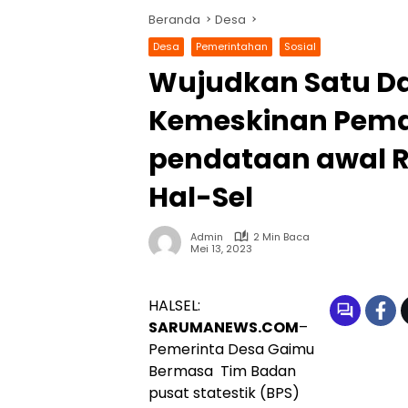
Beranda
Desa
Desa
Pemerintahan
Sosial
Wujudkan Satu D
Kemeskinan Pemd
pendataan awal R
Hal-Sel
Admin
2 Min Baca
Mei 13, 2023
HALSEL:
SARUMANEWS.COM
–
Pemerinta Desa Gaimu
Bermasa Tim
Badan
pusat statestik (BPS)