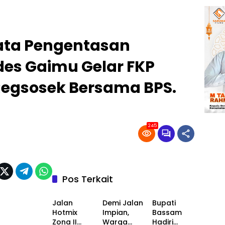
ata Pengentasan
es Gaimu Gelar FKP
egsosek Bersama BPS.
245
Pos Terkait
Pemerintahan
Pemerintahan
Pemerintahan
Jalan
Demi Jalan
Bupati
Hotmix
Impian,
Bassam
Zona II
Warga
Hadiri