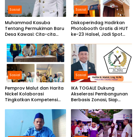
Sosial
Sosial
Muhammad Kasuba
Diskoperindag Hadirkan
Tentang Permukiman Baru
Photobooth Gratis di HUT
Desa Kawasi: Cita-cita
ke-23 Halsel, Jadi Spot
Awal Pemerintah Daerah
Favorit Generasi Z
Sosial
Sosial
Pemprov Malut dan Harita
IKA TOGALE Dukung
Nickel Kolaborasi
Akselerasi Pembangunan
Tingkatkan Kompetensi
Berbasis Zonasi, Siap
dan Peluang Kerja
Sukseskan HUT Ke-23
Generasi Muda Malut
Halmahera Selatan