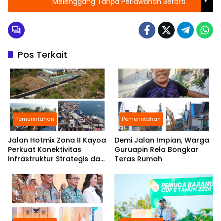
Melenggang Tanpa Perlawanan Berarti.
Pos Terkait
Pemerintahan
Pemerintahan
Jalan Hotmix Zona II Kayoa
Demi Jalan Impian, Warga
Perkuat Konektivitas
Guruapin Rela Bongkar
Infrastruktur Strategis dan
Teras Rumah
Tingkatkan Layanan Publik