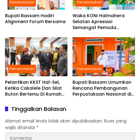
Pemerintahan
Pemerintahan
Bupati Bassam Hadiri
Waka KONI Halmahera
Alignment Forum Bersama
Selatan Apresiasi
Semangat Pemuda
Babang Gelar Turnamen
Sepak Bola di Tengah
Efisiensi Anggaran
Pemerintahan
Pemerintahan
Pelantikan KKST Hal-Sel,
Bupati Bassam Umumkan
Ketika Cakalele Dan Silat
Rencana Pembangunan
Buton Bertemu Di Rumah
Perpustakaan Nasional di
Besar Saruma
Halmahera Selatan,
Perkuat Fondasi Literasi
Tinggalkan Balasan
Daerah
Alamat email Anda tidak akan dipublikasikan.
Ruas yang
wajib ditandai
*