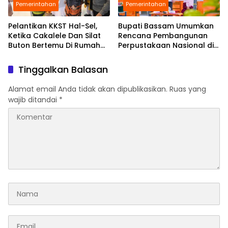
Pemerintahan
Pemerintahan
Pelantikan KKST Hal-Sel,
Bupati Bassam Umumkan
Ketika Cakalele Dan Silat
Rencana Pembangunan
Buton Bertemu Di Rumah
Perpustakaan Nasional di
Besar Saruma
Halmahera Selatan,
Perkuat Fondasi Literasi
Tinggalkan Balasan
Daerah
Alamat email Anda tidak akan dipublikasikan.
Ruas yang
wajib ditandai
*