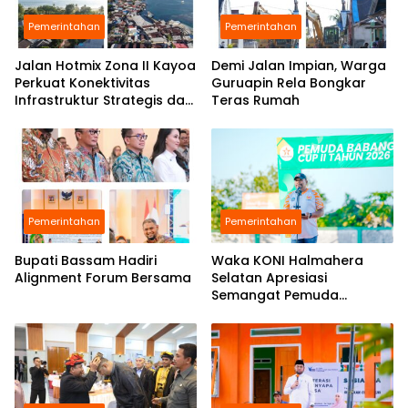
Pemerintahan
Pemerintahan
Jalan Hotmix Zona II Kayoa
Demi Jalan Impian, Warga
Perkuat Konektivitas
Guruapin Rela Bongkar
Infrastruktur Strategis dan
Teras Rumah
Tingkatkan Layanan Publik
Pemerintahan
Pemerintahan
Bupati Bassam Hadiri
Waka KONI Halmahera
Alignment Forum Bersama
Selatan Apresiasi
Semangat Pemuda
Babang Gelar Turnamen
Sepak Bola di Tengah
Efisiensi Anggaran