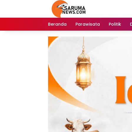
Langsung
ke
konten
Beranda
Parawisata
Politik