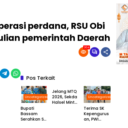
erasi perdana, RSU Obi
ulian pemerintah Daerah
304
Pos Terkait
Uncategorized
Jelang MTQ
2026, Sekda
Uncategorized
Uncategorized
Halsel Minta
ASN
Bupati
Terima SK
Maksimalka
Bassam
Kepengurus
n Persiapan
Serahkan SK
an, PWI
Uncategorized
Uncategorized
Uncategorized
100%
Halmahera