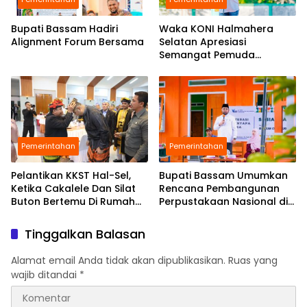
Bupati Bassam Hadiri
Waka KONI Halmahera
Alignment Forum Bersama
Selatan Apresiasi
Semangat Pemuda
Babang Gelar Turnamen
Sepak Bola di Tengah
Efisiensi Anggaran
Pemerintahan
Pemerintahan
Pelantikan KKST Hal-Sel,
Bupati Bassam Umumkan
Ketika Cakalele Dan Silat
Rencana Pembangunan
Buton Bertemu Di Rumah
Perpustakaan Nasional di
Besar Saruma
Halmahera Selatan,
Perkuat Fondasi Literasi
Tinggalkan Balasan
Daerah
Alamat email Anda tidak akan dipublikasikan.
Ruas yang
wajib ditandai
*