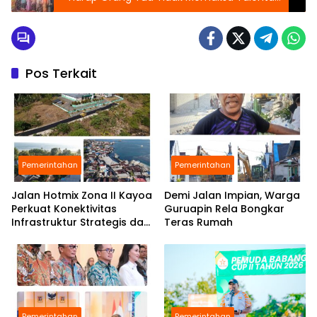
Anak.
Pos Terkait
Pemerintahan
Pemerintahan
Jalan Hotmix Zona II Kayoa
Demi Jalan Impian, Warga
Perkuat Konektivitas
Guruapin Rela Bongkar
Infrastruktur Strategis dan
Teras Rumah
Tingkatkan Layanan Publik
Pemerintahan
Pemerintahan