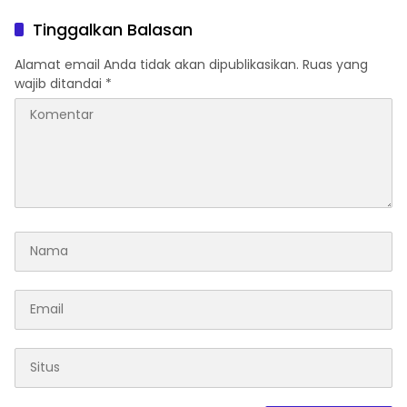
Berbagai Persoalan
Kwarcab Hal-Sel Hingga
Daerah Yang Di Hadapi
Seluruh Kecamatan
Tinggalkan Balasan
Bersama
Alamat email Anda tidak akan dipublikasikan.
Ruas yang
wajib ditandai
*