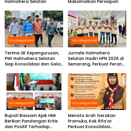
Halmahera Selatan
Maksimalkan Persiapan
Uncategorized
Uncategorized
Terima SK Kepengurusan,
Jurnalis Halmahera
PWI Halmahera Selatan
Selatan Hadiri HPN 2026 di
Siap Konsolidasi dan Gelar
Semarang, Perkuat Peran
Pelantikan di Bulan
Pers Daerah di Tingkat
Ramadhan
Nasional
Uncategorized
Uncategorized
Bupati Bassam Ajak HMI
Menata Arah Gerakan
Berikan Pandangan Kritis
Pramuka, Kak Rifa’at
dan Positif Terhadap
Perkuat Konsolidasi