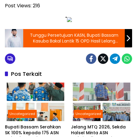
Post Views:
216
"
Tunggu Persetujuan KASN, Bupati Bassam
Kasuba Bakal Lantik 15 OPD Hasil Lelang
Seleksi Terbuka.
Pos Terkait
Uncategorized
Uncategorized
Bupati Bassam Serahkan
Jelang MTQ 2026, Sekda
SK 100% kepada 175 ASN
Halsel Minta ASN