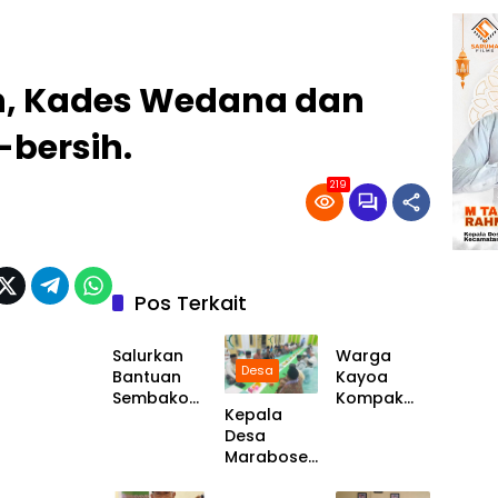
n, Kades Wedana dan
-bersih.
219
Pos Terkait
Desa
Desa
Salurkan
Warga
Desa
Bantuan
Kayoa
Sembako
Kompak
Kepala
Pencegaha
Jumat
Desa
n Stunting,
Bersih,
Marabose
Pemerintah
Masjid,
Desa
Bersama
Desa
Pantai dan