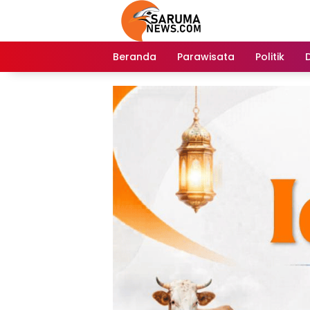
Langsung
ke
konten
Beranda
Parawisata
Politik