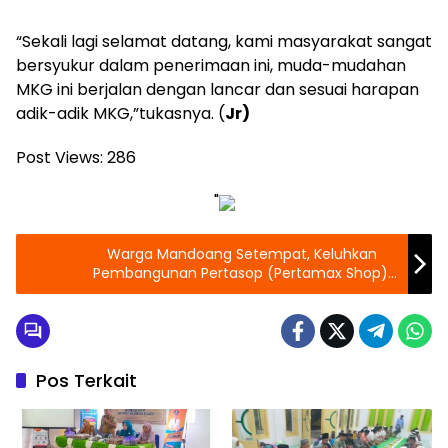
“Sekali lagi selamat datang, kami masyarakat sangat
bersyukur dalam penerimaan ini, muda-mudahan
MKG ini berjalan dengan lancar dan sesuai harapan
adik-adik MKG,”tukasnya. (
Jr)
Post Views:
286
"
Warga Mandoang Setempat, Keluhkan
Pembangunan Pertasop (Pertamax Shop),
Berhimpitaan Dengan Rumah Warga.
Pos Terkait