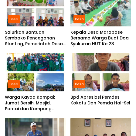
Desa
Desa
Salurkan Bantuan
Kepala Desa Marabose
Sembako Pencegahan
Bersama Warga Buat Doa
Stunting, Pemerintah Desa
Syukuran HUT Ke 23
Marabose Perkuat
Komitmen Tingkatkan Gizi
Anak
Desa
Desa
Warga Kayoa Kompak
Bpd Apresiasi Pemdes
Jumat Bersih, Masjid,
Kokotu Dan Pemda Hal-Sel
Pantai dan Kampung
Dibersihkan Bersama