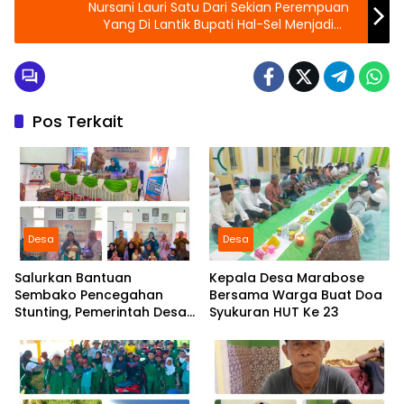
Nursani Lauri Satu Dari Sekian Perempuan
Yang Di Lantik Bupati Hal-Sel Menjadi
Anggota BPD Periode 2021-2026
Pos Terkait
Desa
Desa
Salurkan Bantuan
Kepala Desa Marabose
Sembako Pencegahan
Bersama Warga Buat Doa
Stunting, Pemerintah Desa
Syukuran HUT Ke 23
Marabose Perkuat
Komitmen Tingkatkan Gizi
Anak