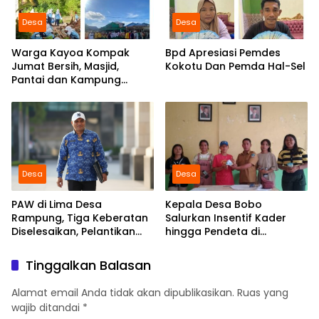
Desa
Desa
Warga Kayoa Kompak
Bpd Apresiasi Pemdes
Jumat Bersih, Masjid,
Kokotu Dan Pemda Hal-Sel
Pantai dan Kampung
Dibersihkan Bersama
Desa
Desa
PAW di Lima Desa
Kepala Desa Bobo
Rampung, Tiga Keberatan
Salurkan Insentif Kader
Diselesaikan, Pelantikan
hingga Pendeta di
Diusulkan 20 Januari 2026
Momentum Natal dan
Tahun Baru
Tinggalkan Balasan
Alamat email Anda tidak akan dipublikasikan.
Ruas yang
wajib ditandai
*