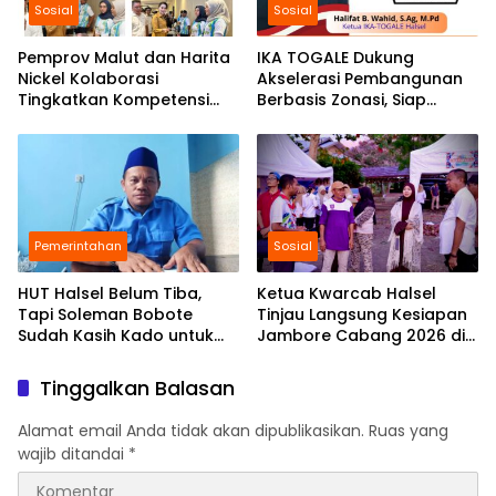
Sosial
Sosial
Pemprov Malut dan Harita
IKA TOGALE Dukung
Nickel Kolaborasi
Akselerasi Pembangunan
Tingkatkan Kompetensi
Berbasis Zonasi, Siap
dan Peluang Kerja
Sukseskan HUT Ke-23
Generasi Muda Malut
Halmahera Selatan
Pemerintahan
Sosial
HUT Halsel Belum Tiba,
Ketua Kwarcab Halsel
Tapi Soleman Bobote
Tinjau Langsung Kesiapan
Sudah Kasih Kado untuk
Jambore Cabang 2026 di
Daerah
Bumi Perkemahan Oma Moi
Tinggalkan Balasan
Alamat email Anda tidak akan dipublikasikan.
Ruas yang
wajib ditandai
*