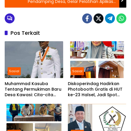
Pendamping Desa, Gelar Pelatihan Aplikasi
eHWD dan Sosialisasi Stunting
Pos Terkait
Sosial
Sosial
Muhammad Kasuba
Diskoperindag Hadirkan
Tentang Permukiman Baru
Photobooth Gratis di HUT
Desa Kawasi: Cita-cita
ke-23 Halsel, Jadi Spot
Awal Pemerintah Daerah
Favorit Generasi Z