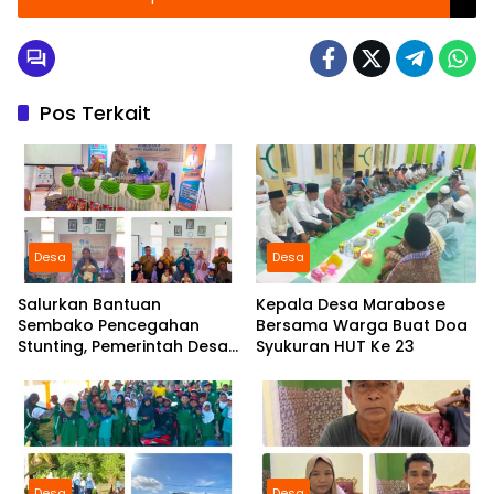
Pos Terkait
Desa
Desa
Salurkan Bantuan
Kepala Desa Marabose
Sembako Pencegahan
Bersama Warga Buat Doa
Stunting, Pemerintah Desa
Syukuran HUT Ke 23
Marabose Perkuat
Komitmen Tingkatkan Gizi
Anak
Desa
Desa