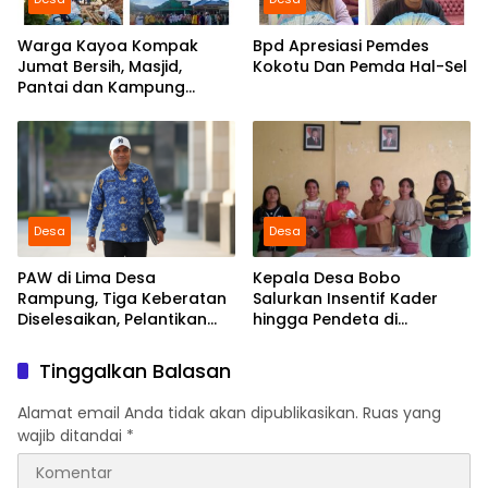
Warga Kayoa Kompak
Bpd Apresiasi Pemdes
Jumat Bersih, Masjid,
Kokotu Dan Pemda Hal-Sel
Pantai dan Kampung
Dibersihkan Bersama
Desa
Desa
PAW di Lima Desa
Kepala Desa Bobo
Rampung, Tiga Keberatan
Salurkan Insentif Kader
Diselesaikan, Pelantikan
hingga Pendeta di
Diusulkan 20 Januari 2026
Momentum Natal dan
Tahun Baru
Tinggalkan Balasan
Alamat email Anda tidak akan dipublikasikan.
Ruas yang
wajib ditandai
*