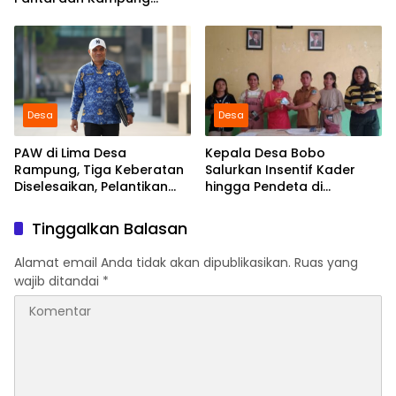
Dibersihkan Bersama
Desa
Desa
PAW di Lima Desa
Kepala Desa Bobo
Rampung, Tiga Keberatan
Salurkan Insentif Kader
Diselesaikan, Pelantikan
hingga Pendeta di
Diusulkan 20 Januari 2026
Momentum Natal dan
Tahun Baru
Tinggalkan Balasan
Alamat email Anda tidak akan dipublikasikan.
Ruas yang
wajib ditandai
*