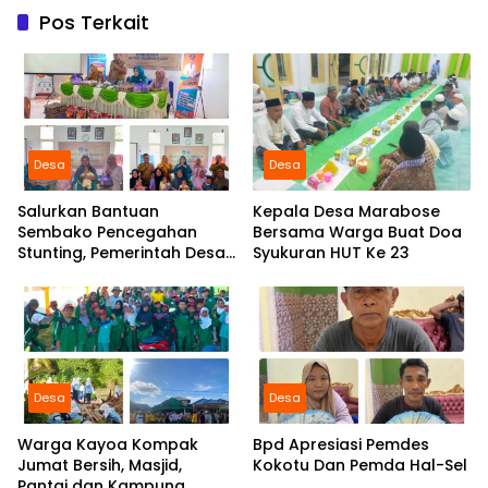
Pos Terkait
Desa
Desa
Salurkan Bantuan
Kepala Desa Marabose
Sembako Pencegahan
Bersama Warga Buat Doa
Stunting, Pemerintah Desa
Syukuran HUT Ke 23
Marabose Perkuat
Komitmen Tingkatkan Gizi
Anak
Desa
Desa
Warga Kayoa Kompak
Bpd Apresiasi Pemdes
Jumat Bersih, Masjid,
Kokotu Dan Pemda Hal-Sel
Pantai dan Kampung