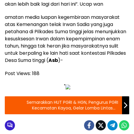
akan lebih baik lagi dari hari ini”. Ucap wan
amatan media luapan kegembiraan masyarakat
atas Kemenangan telak Irwan Sadia yang juga
petahana di Pilkades Suma tinggi jelas menunjukkan
kesusksesan Irwan dalam kepempimpinan enam
tahun, hingga tak heran jika masyarakatnya sulit
untuk berpaling ke lain hati saat kontestasi Pilkades
Desa Suma tinggi (
Asb
)-
Post Views:
188
"
Semarakkan HUT PGRI & HGN, Pengurus PGRI
Kecamatan Kayoa, Gelar Lomba Lintas
Sekolah