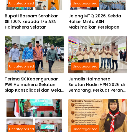
Uncategorized
Uncategorized
Bupati Bassam Serahkan
Jelang MTQ 2026, Sekda
SK 100% kepada 175 ASN
Halsel Minta ASN
Halmahera Selatan
Maksimalkan Persiapan
Uncategorized
Uncategorized
Terima SK Kepengurusan,
Jurnalis Halmahera
PWI Halmahera Selatan
Selatan Hadiri HPN 2026 di
Siap Konsolidasi dan Gelar
Semarang, Perkuat Peran
Pelantikan di Bulan
Pers Daerah di Tingkat
Ramadhan
Nasional
Uncategorized
Uncategorized