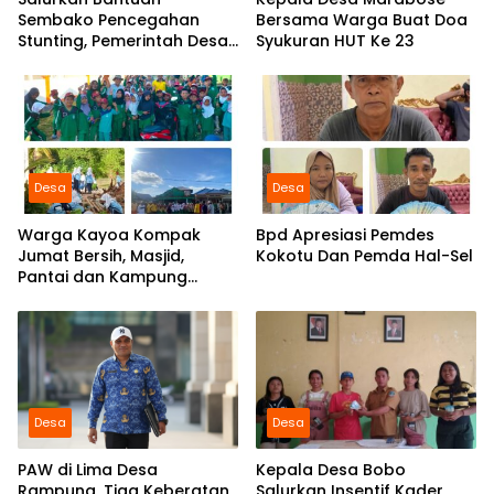
Sembako Pencegahan
Bersama Warga Buat Doa
Stunting, Pemerintah Desa
Syukuran HUT Ke 23
Marabose Perkuat
Komitmen Tingkatkan Gizi
Anak
Desa
Desa
Warga Kayoa Kompak
Bpd Apresiasi Pemdes
Jumat Bersih, Masjid,
Kokotu Dan Pemda Hal-Sel
Pantai dan Kampung
Dibersihkan Bersama
Desa
Desa
PAW di Lima Desa
Kepala Desa Bobo
Rampung, Tiga Keberatan
Salurkan Insentif Kader