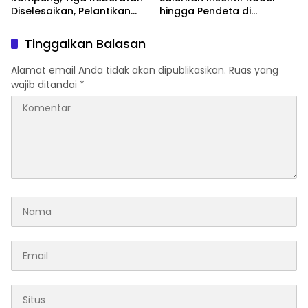
Diselesaikan, Pelantikan
hingga Pendeta di
Diusulkan 20 Januari 2026
Momentum Natal dan
Tahun Baru
Tinggalkan Balasan
Alamat email Anda tidak akan dipublikasikan.
Ruas yang
wajib ditandai
*