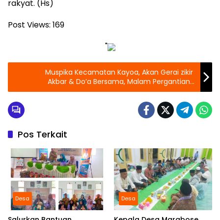
rakyat. (Hs)
Post Views:
169
"
Muspika Kecamatan Kayoa, Akan Gerai zikir
Akbar & Do’a Bersama, Malam Pergantian
Tahun 2022-2023
Pos Terkait
Desa
Desa
Salurkan Bantuan
Kepala Desa Marabose