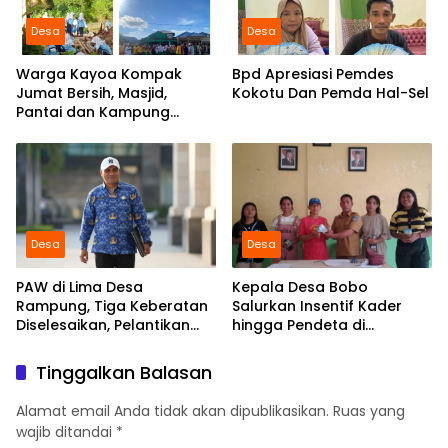
Desa
Desa
Warga Kayoa Kompak
Bpd Apresiasi Pemdes
Jumat Bersih, Masjid,
Kokotu Dan Pemda Hal-Sel
Pantai dan Kampung
Dibersihkan Bersama
Desa
Desa
PAW di Lima Desa
Kepala Desa Bobo
Rampung, Tiga Keberatan
Salurkan Insentif Kader
Diselesaikan, Pelantikan
hingga Pendeta di
Diusulkan 20 Januari 2026
Momentum Natal dan
Tahun Baru
Tinggalkan Balasan
Alamat email Anda tidak akan dipublikasikan.
Ruas yang
wajib ditandai
*