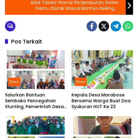
Adat Tobelo Warnai Penjemputan, Kades
Gaimu Diarak Masyarakatnya Keliling
Kampung.
Pos Terkait
Desa
Desa
Salurkan Bantuan
Kepala Desa Marabose
Sembako Pencegahan
Bersama Warga Buat Doa
Stunting, Pemerintah Desa
Syukuran HUT Ke 23
Marabose Perkuat
Komitmen Tingkatkan Gizi
Anak