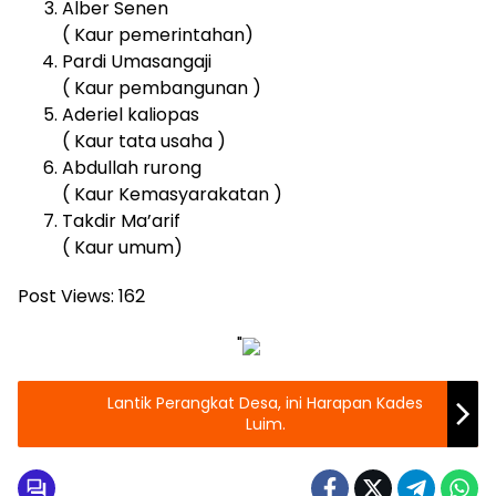
Alber Senen
( Kaur pemerintahan)
Pardi Umasangaji
( Kaur pembangunan )
Aderiel kaliopas
( Kaur tata usaha )
Abdullah rurong
( Kaur Kemasyarakatan )
Takdir Ma’arif
( Kaur umum)
Post Views:
162
"
Lantik Perangkat Desa, ini Harapan Kades
Luim.