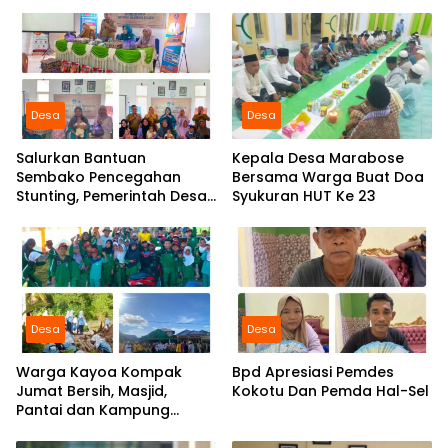
Desa
Desa
Salurkan Bantuan
Kepala Desa Marabose
Sembako Pencegahan
Bersama Warga Buat Doa
Stunting, Pemerintah Desa
Syukuran HUT Ke 23
Marabose Perkuat
Komitmen Tingkatkan Gizi
Anak
Desa
Desa
Warga Kayoa Kompak
Bpd Apresiasi Pemdes
Jumat Bersih, Masjid,
Kokotu Dan Pemda Hal-Sel
Pantai dan Kampung
Dibersihkan Bersama