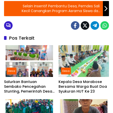
Selain Insentif Pembantu Desa, Pemdes Sali
Kecil Canangkan Program Asrama Siswa dan
Beasiswa Ahir Study.
Pos Terkait
Desa
Desa
Salurkan Bantuan
Kepala Desa Marabose
Sembako Pencegahan
Bersama Warga Buat Doa
Stunting, Pemerintah Desa
Syukuran HUT Ke 23
Marabose Perkuat
Komitmen Tingkatkan Gizi
Anak