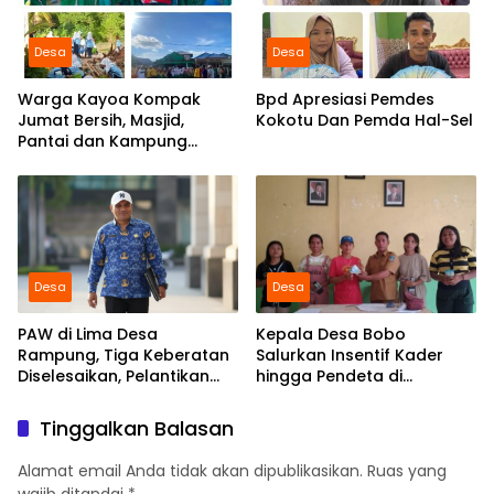
Desa
Desa
Warga Kayoa Kompak
Bpd Apresiasi Pemdes
Jumat Bersih, Masjid,
Kokotu Dan Pemda Hal-Sel
Pantai dan Kampung
Dibersihkan Bersama
Desa
Desa
PAW di Lima Desa
Kepala Desa Bobo
Rampung, Tiga Keberatan
Salurkan Insentif Kader
Diselesaikan, Pelantikan
hingga Pendeta di
Diusulkan 20 Januari 2026
Momentum Natal dan
Tahun Baru
Tinggalkan Balasan
Alamat email Anda tidak akan dipublikasikan.
Ruas yang