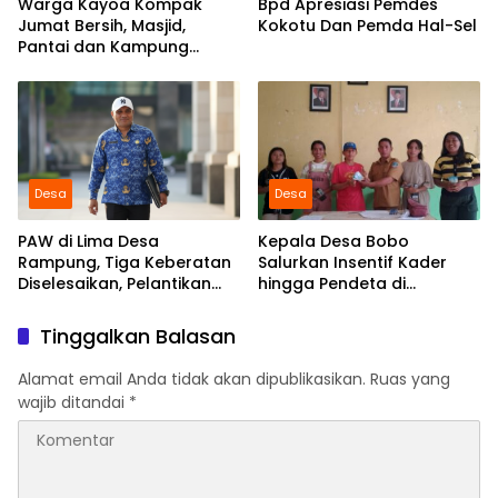
Warga Kayoa Kompak
Bpd Apresiasi Pemdes
Jumat Bersih, Masjid,
Kokotu Dan Pemda Hal-Sel
Pantai dan Kampung
Dibersihkan Bersama
Desa
Desa
PAW di Lima Desa
Kepala Desa Bobo
Rampung, Tiga Keberatan
Salurkan Insentif Kader
Diselesaikan, Pelantikan
hingga Pendeta di
Diusulkan 20 Januari 2026
Momentum Natal dan
Tahun Baru
Tinggalkan Balasan
Alamat email Anda tidak akan dipublikasikan.
Ruas yang
wajib ditandai
*