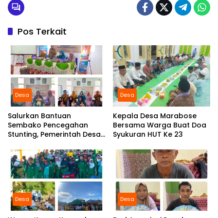
Pos Terkait
Desa
Desa
Salurkan Bantuan
Kepala Desa Marabose
Sembako Pencegahan
Bersama Warga Buat Doa
Stunting, Pemerintah Desa
Syukuran HUT Ke 23
Marabose Perkuat
Komitmen Tingkatkan Gizi
Anak
Desa
Desa