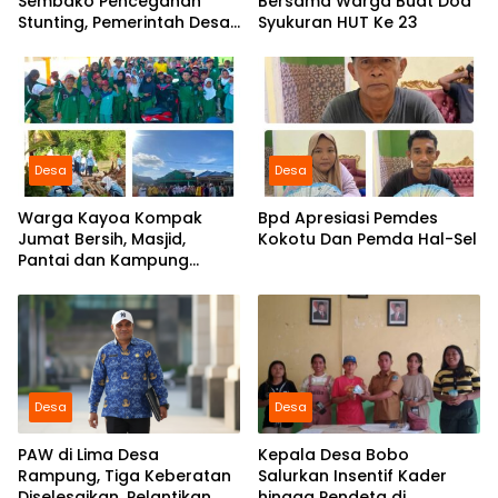
Sembako Pencegahan
Bersama Warga Buat Doa
Stunting, Pemerintah Desa
Syukuran HUT Ke 23
Marabose Perkuat
Komitmen Tingkatkan Gizi
Anak
Desa
Desa
Warga Kayoa Kompak
Bpd Apresiasi Pemdes
Jumat Bersih, Masjid,
Kokotu Dan Pemda Hal-Sel
Pantai dan Kampung
Dibersihkan Bersama
Desa
Desa
PAW di Lima Desa
Kepala Desa Bobo
Rampung, Tiga Keberatan
Salurkan Insentif Kader
Diselesaikan, Pelantikan
hingga Pendeta di