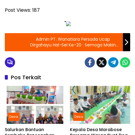
Post Views:
187
"
Admin PT. Wanatiara Persada Ucap
Dirgahayu Hal-Sel Ke-20 : Semoga Makin
Maju dan Sejatera
Pos Terkait
Desa
Desa
Salurkan Bantuan
Kepala Desa Marabose