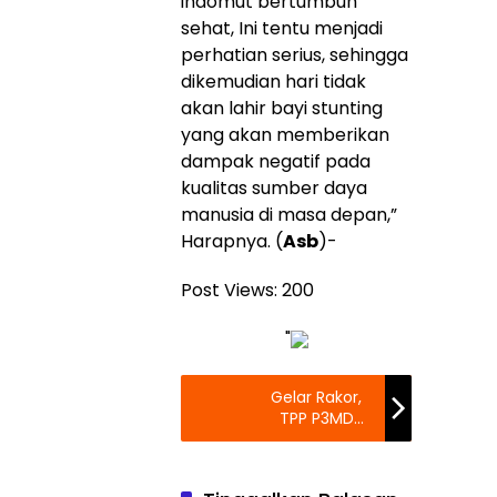
indomut bertumbuh
sehat, Ini tentu menjadi
perhatian serius, sehingga
dikemudian hari tidak
akan lahir bayi stunting
yang akan memberikan
dampak negatif pada
kualitas sumber daya
manusia di masa depan,”
Harapnya. (
Asb
)-
Post Views:
200
"
Gelar Rakor,
TPP P3MD
Kabupaten
Hal-Sel, Target
Tuntaskan