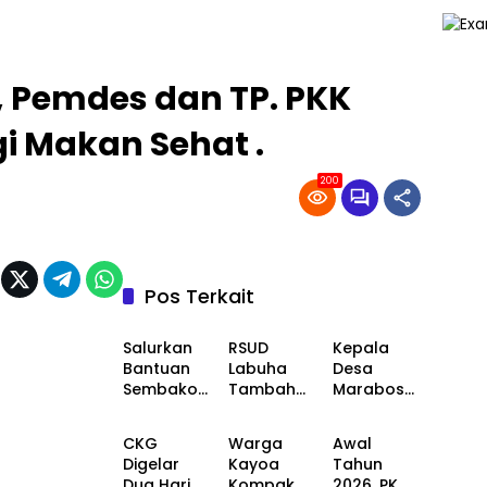
, Pemdes dan TP. PKK
i Makan Sehat .
200
Pos Terkait
Desa
Kesehatan
Desa
Salurkan
RSUD
Kepala
Bantuan
Labuha
Desa
Sembako
Tambah
Marabose
Kesehatan
Desa
Kesehatan
Pencegah
Dua Unit
Bersama
an
Ambulans
Warga
CKG
Warga
Awal
Stunting,
Baru untuk
Buat Doa
Digelar
Kayoa
Tahun
Pemerinta
Tingkatka
Syukuran
Dua Hari di
Kompak
2026, PKM