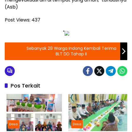
(Asb)
Post Views:
437
"
Sebanyak 28 Warga Indong Kembali Terima
BLT DD Tahap II
Pos Terkait
Desa
Desa