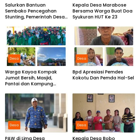
Salurkan Bantuan
Kepala Desa Marabose
Sembako Pencegahan
Bersama Warga Buat Doa
Stunting, Pemerintah Desa
Syukuran HUT Ke 23
Marabose Perkuat
Komitmen Tingkatkan Gizi
Anak
Desa
Desa
Warga Kayoa Kompak
Bpd Apresiasi Pemdes
Jumat Bersih, Masjid,
Kokotu Dan Pemda Hal-Sel
Pantai dan Kampung
Dibersihkan Bersama
Desa
Desa
PAW di Lima Desa
Kepala Desa Bobo