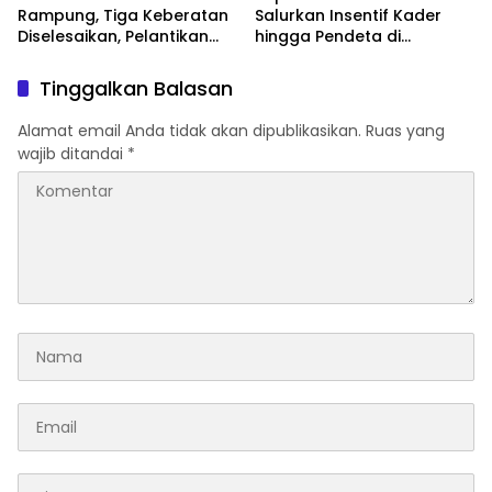
Rampung, Tiga Keberatan
Salurkan Insentif Kader
Diselesaikan, Pelantikan
hingga Pendeta di
Diusulkan 20 Januari 2026
Momentum Natal dan
Tahun Baru
Tinggalkan Balasan
Alamat email Anda tidak akan dipublikasikan.
Ruas yang
wajib ditandai
*