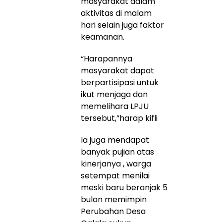
masyarakat dalam
aktivitas di malam
hari selain juga faktor
keamanan.
“Harapannya
masyarakat dapat
berpartisipasi untuk
ikut menjaga dan
memelihara LPJU
tersebut,”harap kifli
Ia juga mendapat
banyak pujian atas
kinerjanya , warga
setempat menilai
meski baru beranjak 5
bulan memimpin
Perubahan Desa