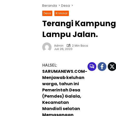
Beranda
Desa
Desa
Kriminal
Terangi Kampung
Lampu Jalan.
Admin
2 Min Baca
Juli 26, 2023
HALSEL:
SARUMANEWS.COM-
Menjawab keluhan
warga, tahun ini
Pemerintah Desa
(Pemdes) Galala,
Kecamatan
Mandioli selatan
Memasangan