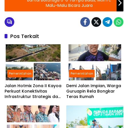
Bantai Batutaga 6-0 Tampa Balas, Mori Fc
Malu-Malu Bicara Juara
Pos Terkait
Pemerintahan
Pemerintahan
Jalan Hotmix Zona II Kayoa
Demi Jalan Impian, Warga
Perkuat Konektivitas
Guruapin Rela Bongkar
Infrastruktur Strategis dan
Teras Rumah
Tingkatkan Layanan Publik