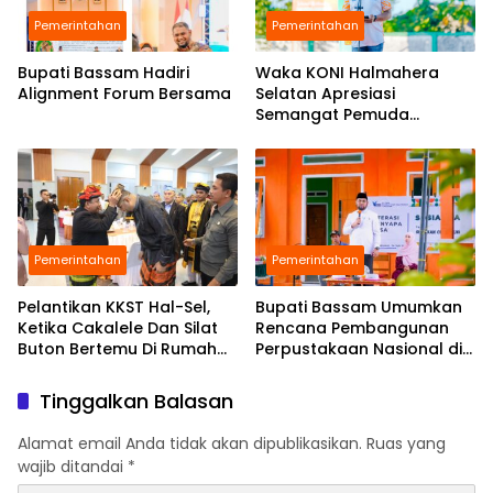
Pemerintahan
Pemerintahan
Bupati Bassam Hadiri
Waka KONI Halmahera
Alignment Forum Bersama
Selatan Apresiasi
Semangat Pemuda
Babang Gelar Turnamen
Sepak Bola di Tengah
Efisiensi Anggaran
Pemerintahan
Pemerintahan
Pelantikan KKST Hal-Sel,
Bupati Bassam Umumkan
Ketika Cakalele Dan Silat
Rencana Pembangunan
Buton Bertemu Di Rumah
Perpustakaan Nasional di
Besar Saruma
Halmahera Selatan,
Perkuat Fondasi Literasi
Tinggalkan Balasan
Daerah
Alamat email Anda tidak akan dipublikasikan.
Ruas yang
wajib ditandai
*