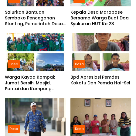
Salurkan Bantuan
Kepala Desa Marabose
Sembako Pencegahan
Bersama Warga Buat Doa
Stunting, Pemerintah Desa
Syukuran HUT Ke 23
Marabose Perkuat
Komitmen Tingkatkan Gizi
Anak
Desa
Desa
Warga Kayoa Kompak
Bpd Apresiasi Pemdes
Jumat Bersih, Masjid,
Kokotu Dan Pemda Hal-Sel
Pantai dan Kampung
Dibersihkan Bersama
Desa
Desa