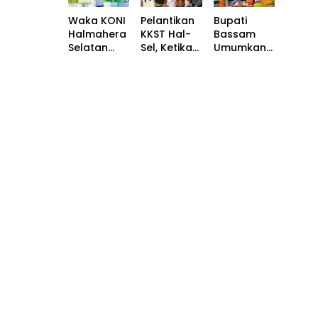
s
Infrastrukt
Waka KONI
Pelantikan
Bupati
ur Strategis
Halmahera
KKST Hal-
Bassam
dan
Selatan
Sel, Ketika
Umumkan
Tingkatkan
Apresiasi
Cakalele
Rencana
Layanan
Semangat
Dan Silat
Pembangu
Publik
Pemuda
Buton
nan
Babang
Bertemu Di
Perpustaka
Gelar
Rumah
an
Turnamen
Besar
Nasional di
Sepak Bola
Saruma
Halmahera
di Tengah
Selatan,
Efisiensi
Perkuat
Anggaran
Fondasi
Literasi
Daerah