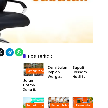
Pos Terkait
Pemerintahan
Pemerintahan
Demi Jalan
Bupati
Pemerintahan
Impian,
Bassam
Warga
Hadiri
Jalan
Guruapin
Alignment
Hotmix
Rela
Forum
Zona II
Bongkar
Bersama
Kayoa
Teras
Perkuat
Rumah
Konektivita
Pemerintahan
Pemerintahan
Pemerintahan