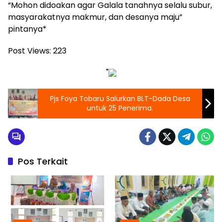
“Mohon didoakan agar Galala tanahnya selalu subur,
masyarakatnya makmur, dan desanya maju”
pintanya*
Post Views:
223
"
Pjs Foya Tobaru Salurkan BLT-Dada Desa
untuk 25 Penerima.
Pos Terkait