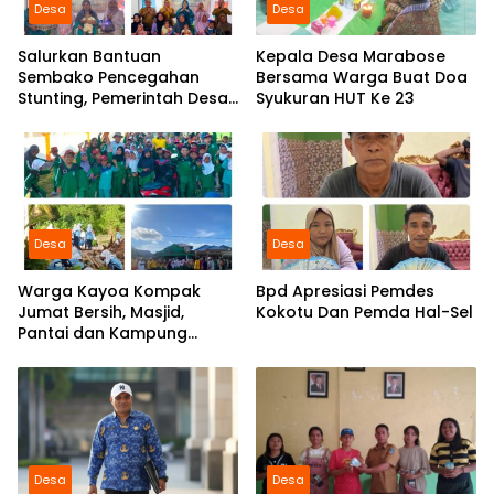
Desa
Desa
Salurkan Bantuan
Kepala Desa Marabose
Sembako Pencegahan
Bersama Warga Buat Doa
Stunting, Pemerintah Desa
Syukuran HUT Ke 23
Marabose Perkuat
Komitmen Tingkatkan Gizi
Anak
Desa
Desa
Warga Kayoa Kompak
Bpd Apresiasi Pemdes
Jumat Bersih, Masjid,
Kokotu Dan Pemda Hal-Sel
Pantai dan Kampung
Dibersihkan Bersama
Desa
Desa