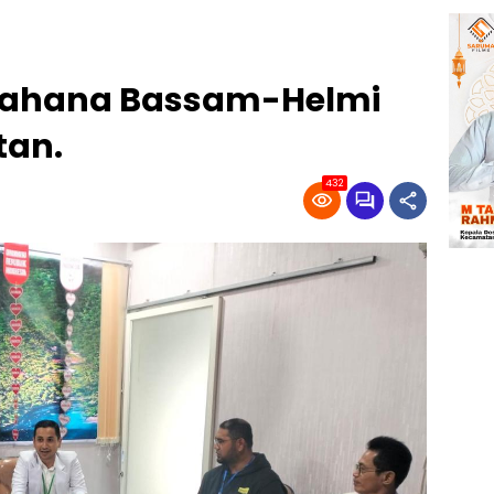
etahana Bassam-Helmi
tan.
432