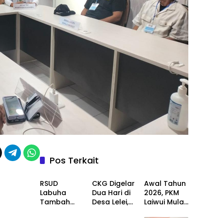
Pos Terkait
Kesehatan
Kesehatan
Kesehatan
RSUD
CKG Digelar
Awal Tahun
Labuha
Dua Hari di
2026, PKM
Tambah
Desa Lelei,
Laiwui Mulai
Kesehatan
Kesehatan
Dua Unit
Petugas
Percepatan