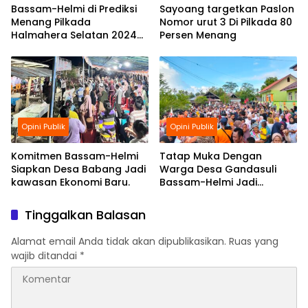
Bassam-Helmi di Prediksi
Sayoang targetkan Paslon
Menang Pilkada
Nomor urut 3 Di Pilkada 80
Halmahera Selatan 2024
Persen Menang
Ungguli Tiga Paslon di
Survei Trust Indonesia .
Opini Publik
Opini Publik
Komitmen Bassam-Helmi
Tatap Muka Dengan
Siapkan Desa Babang Jadi
Warga Desa Gandasuli
kawasan Ekonomi Baru.
Bassam-Helmi Jadi
Primadona Masyarakat
Buton.
Tinggalkan Balasan
Alamat email Anda tidak akan dipublikasikan.
Ruas yang
wajib ditandai
*