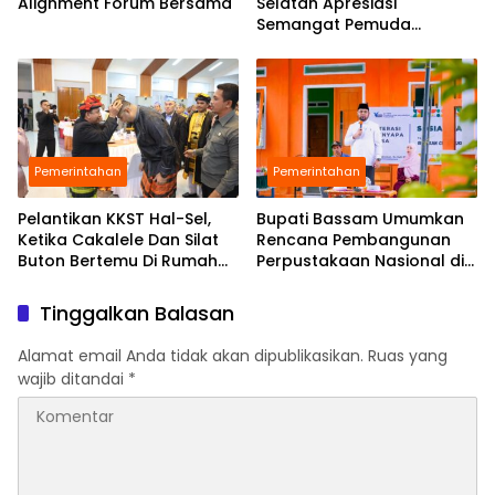
Alignment Forum Bersama
Selatan Apresiasi
Semangat Pemuda
Babang Gelar Turnamen
Sepak Bola di Tengah
Efisiensi Anggaran
Pemerintahan
Pemerintahan
Pelantikan KKST Hal-Sel,
Bupati Bassam Umumkan
Ketika Cakalele Dan Silat
Rencana Pembangunan
Buton Bertemu Di Rumah
Perpustakaan Nasional di
Besar Saruma
Halmahera Selatan,
Perkuat Fondasi Literasi
Tinggalkan Balasan
Daerah
Alamat email Anda tidak akan dipublikasikan.
Ruas yang
wajib ditandai
*