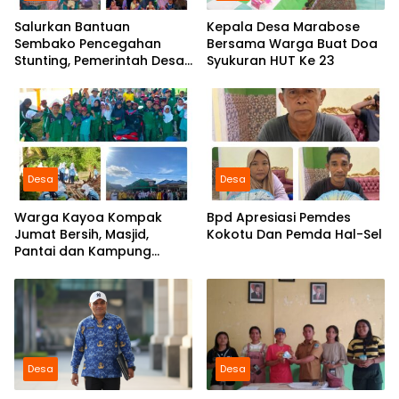
Salurkan Bantuan
Kepala Desa Marabose
Sembako Pencegahan
Bersama Warga Buat Doa
Stunting, Pemerintah Desa
Syukuran HUT Ke 23
Marabose Perkuat
Komitmen Tingkatkan Gizi
Anak
Desa
Desa
Warga Kayoa Kompak
Bpd Apresiasi Pemdes
Jumat Bersih, Masjid,
Kokotu Dan Pemda Hal-Sel
Pantai dan Kampung
Dibersihkan Bersama
Desa
Desa