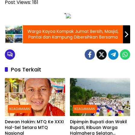
Post Views:
181
"
Warga Kayoa Kompak Jumat Bersih, Masjid,
Pantai dan Kampung Dibersihkan Bersama
Pos Terkait
KEAGAMAAN
KEAGAMAAN
Dewan Hakim: MTQ Ke XXXI
Dipimpin Bupati dan Wakil
Hal-Sel Setara MTQ
Bupati, Ribuan Warga
Nasional
Halmahera Selatan