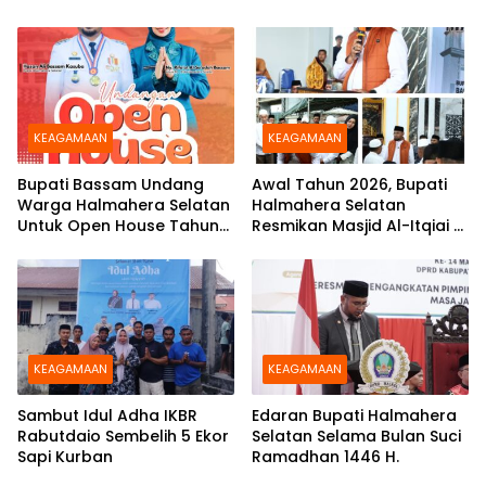
Meriahkan Pawai Tarhib
Ramadhan
KEAGAMAAN
KEAGAMAAN
Bupati Bassam Undang
Awal Tahun 2026, Bupati
Warga Halmahera Selatan
Halmahera Selatan
Untuk Open House Tahun
Resmikan Masjid Al-Itqiai di
Baru 2026
Desa Saketa
KEAGAMAAN
KEAGAMAAN
Sambut Idul Adha IKBR
Edaran Bupati Halmahera
Rabutdaio Sembelih 5 Ekor
Selatan Selama Bulan Suci
Sapi Kurban
Ramadhan 1446 H.