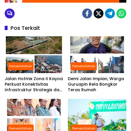
Kesehatan dan UMKM di Halmahera Selatan
Pos Terkait
Pemerintahan
Pemerintahan
Jalan Hotmix Zona II Kayoa
Demi Jalan Impian, Warga
Perkuat Konektivitas
Guruapin Rela Bongkar
Infrastruktur Strategis dan
Teras Rumah
Tingkatkan Layanan Publik
Pemerintahan
Pemerintahan