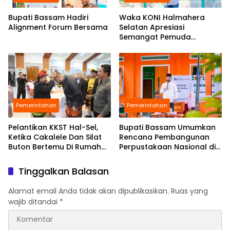
Bupati Bassam Hadiri
Waka KONI Halmahera
Alignment Forum Bersama
Selatan Apresiasi
Semangat Pemuda
Babang Gelar Turnamen
Sepak Bola di Tengah
Efisiensi Anggaran
Pemerintahan
Pemerintahan
Pelantikan KKST Hal-Sel,
Bupati Bassam Umumkan
Ketika Cakalele Dan Silat
Rencana Pembangunan
Buton Bertemu Di Rumah
Perpustakaan Nasional di
Besar Saruma
Halmahera Selatan,
Perkuat Fondasi Literasi
Tinggalkan Balasan
Daerah
Alamat email Anda tidak akan dipublikasikan.
Ruas yang
wajib ditandai
*