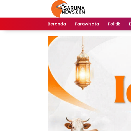
Langsung
ke
konten
Beranda
Parawisata
Politik