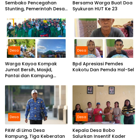
Sembako Pencegahan
Bersama Warga Buat Doa
Stunting, Pemerintah Desa
Syukuran HUT Ke 23
Marabose Perkuat
Komitmen Tingkatkan Gizi
Anak
Desa
Desa
Warga Kayoa Kompak
Bpd Apresiasi Pemdes
Jumat Bersih, Masjid,
Kokotu Dan Pemda Hal-Sel
Pantai dan Kampung
Dibersihkan Bersama
Desa
Desa
PAW di Lima Desa
Kepala Desa Bobo
Rampung, Tiga Keberatan
Salurkan Insentif Kader