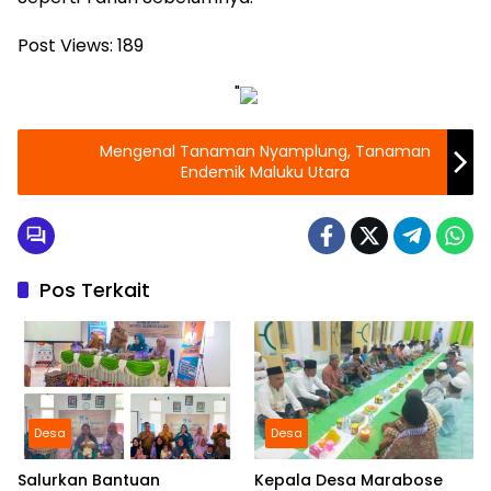
Post Views:
189
"
Mengenal Tanaman Nyamplung, Tanaman
Endemik Maluku Utara
Pos Terkait
Desa
Desa
Salurkan Bantuan
Kepala Desa Marabose