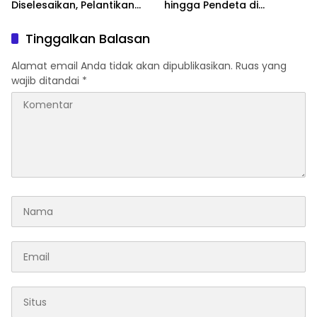
Diselesaikan, Pelantikan
hingga Pendeta di
Diusulkan 20 Januari 2026
Momentum Natal dan
Tahun Baru
Tinggalkan Balasan
Alamat email Anda tidak akan dipublikasikan.
Ruas yang
wajib ditandai
*