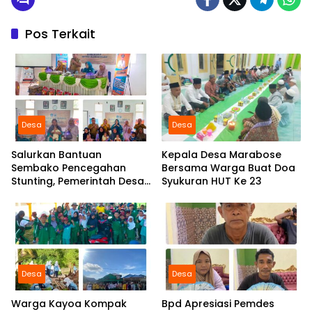
Pos Terkait
Desa
Desa
Salurkan Bantuan
Kepala Desa Marabose
Sembako Pencegahan
Bersama Warga Buat Doa
Stunting, Pemerintah Desa
Syukuran HUT Ke 23
Marabose Perkuat
Komitmen Tingkatkan Gizi
Anak
Desa
Desa
Warga Kayoa Kompak
Bpd Apresiasi Pemdes