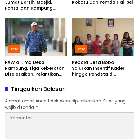
Jumat Bersih, Masjid,
Kokotu Dan Pemda Hal-Sel
Pantai dan Kampung
Dibersihkan Bersama
Desa
Desa
PAW di Lima Desa
Kepala Desa Bobo
Rampung, Tiga Keberatan
Salurkan Insentif Kader
Diselesaikan, Pelantikan
hingga Pendeta di
Diusulkan 20 Januari 2026
Momentum Natal dan
Tahun Baru
Tinggalkan Balasan
Alamat email Anda tidak akan dipublikasikan.
Ruas yang
wajib ditandai
*