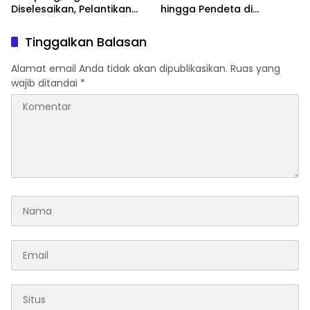
Diselesaikan, Pelantikan
hingga Pendeta di
Diusulkan 20 Januari 2026
Momentum Natal dan
Tahun Baru
Tinggalkan Balasan
Alamat email Anda tidak akan dipublikasikan.
Ruas yang
wajib ditandai
*