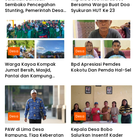
Sembako Pencegahan
Bersama Warga Buat Doa
Stunting, Pemerintah Desa
Syukuran HUT Ke 23
Marabose Perkuat
Komitmen Tingkatkan Gizi
Anak
Desa
Desa
Warga Kayoa Kompak
Bpd Apresiasi Pemdes
Jumat Bersih, Masjid,
Kokotu Dan Pemda Hal-Sel
Pantai dan Kampung
Dibersihkan Bersama
Desa
Desa
PAW di Lima Desa
Kepala Desa Bobo
Rampung, Tiga Keberatan
Salurkan Insentif Kader