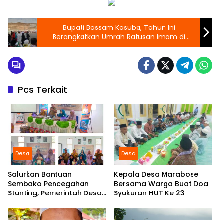
"
Bupati Bassam Kasuba, Tahun Ini
Berangkatkan Umrah Ratusan Imam di
Halmahera Selatan.
Pos Terkait
Desa
Desa
Salurkan Bantuan
Kepala Desa Marabose
Sembako Pencegahan
Bersama Warga Buat Doa
Stunting, Pemerintah Desa
Syukuran HUT Ke 23
Marabose Perkuat
Komitmen Tingkatkan Gizi