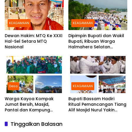
Anak
KEAGAMAAN
KEAGAMAAN
Dewan Hakim: MTQ Ke XXXI
Dipimpin Bupati dan Wakil
Hal-Sel Setara MTQ
Bupati, Ribuan Warga
Nasional
Halmahera Selatan
Meriahkan Pawai Tarhib
Ramadhan
Desa
KEAGAMAAN
Warga Kayoa Kompak
Bupati Bassam Hadiri
Jumat Bersih, Masjid,
Ritual Pemancangan Tiang
Pantai dan Kampung
Alif Masjid Nurul Yakin
Dibersihkan Bersama
Mandawong
Tinggalkan Balasan