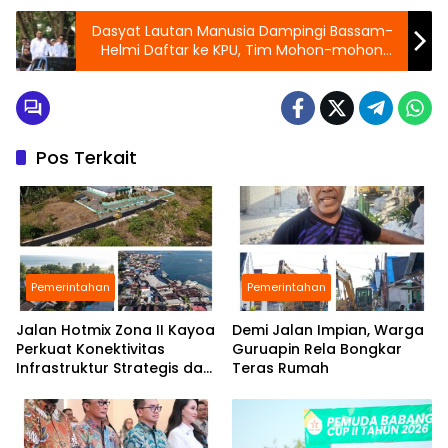
Dasyat Lautan Manusia Dampingi Bassam-
Helmi Daftar ke KPU, Tim Mohon-mohon
Buka Jalan
Pos Terkait
Pemerintahan
Pemerintahan
Jalan Hotmix Zona II Kayoa
Demi Jalan Impian, Warga
Perkuat Konektivitas
Guruapin Rela Bongkar
Infrastruktur Strategis dan
Teras Rumah
Tingkatkan Layanan Publik