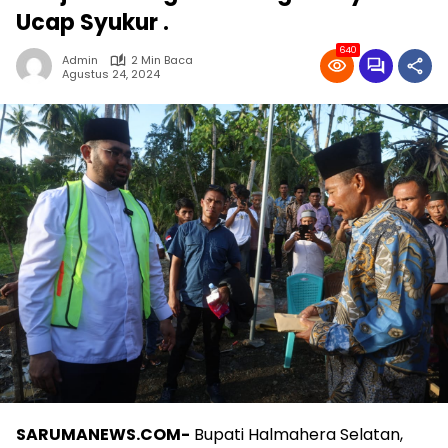
Ucap Syukur .
640
Admin
2 Min Baca
Agustus 24, 2024
SARUMANEWS.COM-
Bupati Halmahera Selatan,