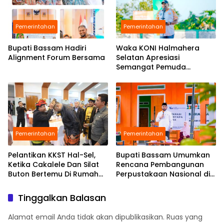
Pemerintahan
Pemerintahan
Bupati Bassam Hadiri
Waka KONI Halmahera
Alignment Forum Bersama
Selatan Apresiasi
Semangat Pemuda
Babang Gelar Turnamen
Sepak Bola di Tengah
Efisiensi Anggaran
Pemerintahan
Pemerintahan
Pelantikan KKST Hal-Sel,
Bupati Bassam Umumkan
Ketika Cakalele Dan Silat
Rencana Pembangunan
Buton Bertemu Di Rumah
Perpustakaan Nasional di
Besar Saruma
Halmahera Selatan,
Perkuat Fondasi Literasi
Tinggalkan Balasan
Daerah
Alamat email Anda tidak akan dipublikasikan.
Ruas yang