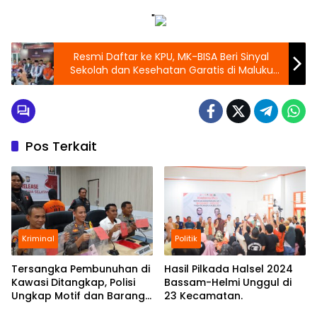
"
Resmi Daftar ke KPU, MK-BISA Beri Sinyal
Sekolah dan Kesehatan Garatis di Maluku
Utara.
Pos Terkait
Kriminal
Politik
Tersangka Pembunuhan di
Hasil Pilkada Halsel 2024
Kawasi Ditangkap, Polisi
Bassam-Helmi Unggul di
Ungkap Motif dan Barang
23 Kecamatan.
Bukti