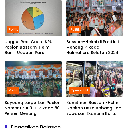
Politik
Politik
Unggul Real Count KPU
Bassam-Helmi di Prediksi
Paslon Bassam-Helmi
Menang Pilkada
Banjir Ucapan Para
Halmahera Selatan 2024
Petinggi Mantan KPU Hal-
Ungguli Tiga Paslon di
Sel.
Survei Trust Indonesia .
Politik
Opini Publik
Sayoang targetkan Paslon
Komitmen Bassam-Helmi
Nomor urut 3 Di Pilkada 80
Siapkan Desa Babang Jadi
Persen Menang
kawasan Ekonomi Baru.
Tinggalkan Balasan