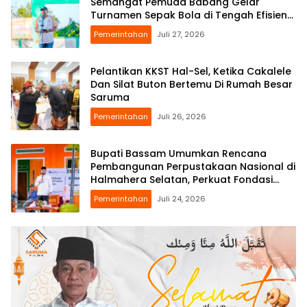
Semangat Pemuda Babang Gelar
Turnamen Sepak Bola di Tengah Efisiensi
Anggaran
Pemerintahan
Juli 27, 2026
Pelantikan KKST Hal-Sel, Ketika Cakalele
Dan Silat Buton Bertemu Di Rumah Besar
Saruma
Pemerintahan
Juli 26, 2026
Bupati Bassam Umumkan Rencana
Pembangunan Perpustakaan Nasional di
Halmahera Selatan, Perkuat Fondasi
Literasi Daerah
Pemerintahan
Juli 24, 2026