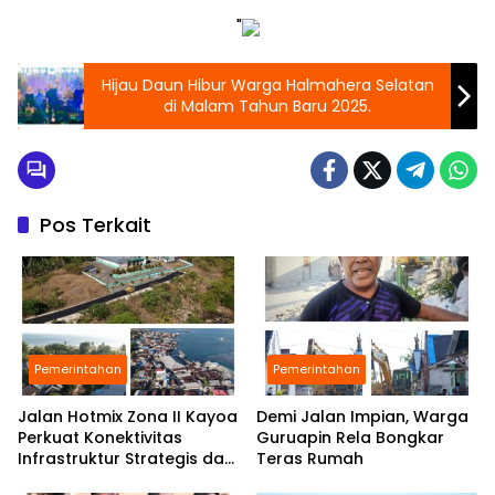
"
Hijau Daun Hibur Warga Halmahera Selatan
di Malam Tahun Baru 2025.
Pos Terkait
Pemerintahan
Pemerintahan
Jalan Hotmix Zona II Kayoa
Demi Jalan Impian, Warga
Perkuat Konektivitas
Guruapin Rela Bongkar
Infrastruktur Strategis dan
Teras Rumah
Tingkatkan Layanan Publik