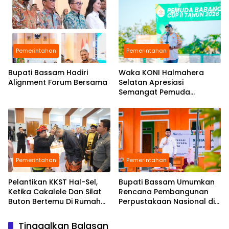
Pemerintahan
Pemerintahan
Bupati Bassam Hadiri
Waka KONI Halmahera
Alignment Forum Bersama
Selatan Apresiasi
Semangat Pemuda
Babang Gelar Turnamen
Sepak Bola di Tengah
Efisiensi Anggaran
Pemerintahan
Pemerintahan
Pelantikan KKST Hal-Sel,
Bupati Bassam Umumkan
Ketika Cakalele Dan Silat
Rencana Pembangunan
Buton Bertemu Di Rumah
Perpustakaan Nasional di
Besar Saruma
Halmahera Selatan,
Perkuat Fondasi Literasi
Tinggalkan Balasan